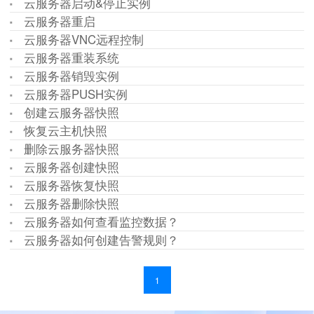
云服务器启动&停止实例
云服务器重启
云服务器VNC远程控制
云服务器重装系统
云服务器销毁实例
云服务器PUSH实例
创建云服务器快照
恢复云主机快照
删除云服务器快照
云服务器创建快照
云服务器恢复快照
云服务器删除快照
云服务器如何查看监控数据？
云服务器如何创建告警规则？
1