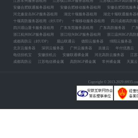
江苏常州服务器租用
江苏镇江BGP服务器租用
江苏镇江BGP高防服务
安徽合肥联通服务器租用
安徽合肥移动服务器租用
安徽合肥双线服务
河北秦皇岛BGP服务器租用
湖北十堰服务器租用
湖北十堰联通服务器
十堰高防服务器租用（封UDP）
十堰移动服务器租用
四川成都高防服
四川眉山显卡服务器租用
广东东莞服务器租用
广东高防服务器
广
浙江杭州BGP服务器租用
浙江绍兴BGP服务器租用
浙江温州BGP高防
成都高防云（封UDP）
眉山联通云
德阳云服务器
绵阳云服务器
北京云服务器
深圳云服务器
广州云服务器
吉速云
年付优惠云
电信挂机宝
安徽挂机云
安徽联通裸金属
河北高防云服务器
江苏
成都高防云
江苏电信裸金属
高防BGP裸金属
常州裸金属
天翼云
Copyright © 2013-2029 i