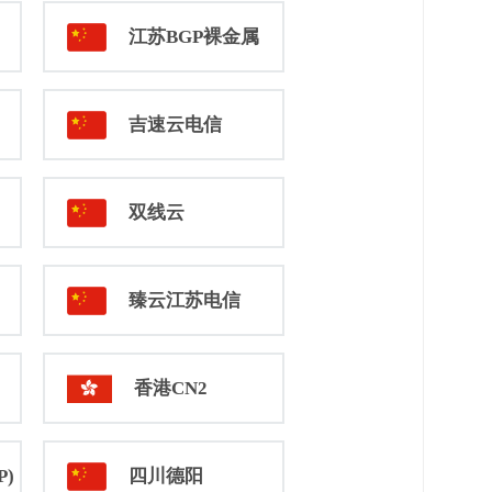
江苏BGP裸金属
吉速云电信
双线云
臻云江苏电信
香港CN2
P)
四川德阳