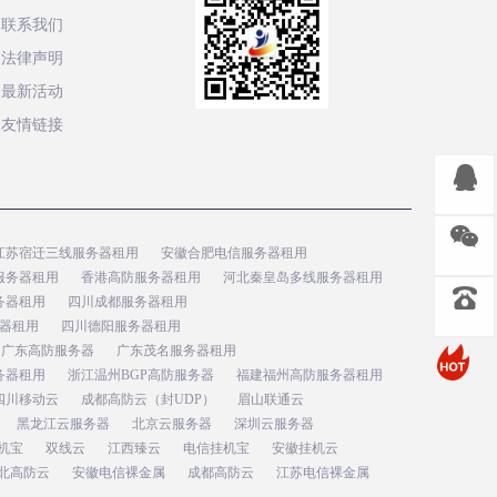
联系我们
法律声明
最新活动
友情链接
江苏宿迁三线服务器租用
安徽合肥电信服务器租用
服务器租用
香港高防服务器租用
河北秦皇岛多线服务器租用
务器租用
四川成都服务器租用
器租用
四川德阳服务器租用
广东高防服务器
广东茂名服务器租用
务器租用
浙江温州BGP高防服务器
福建福州高防服务器租用
四川移动云
成都高防云（封UDP）
眉山联通云
黑龙江云服务器
北京云服务器
深圳云服务器
机宝
双线云
江西臻云
电信挂机宝
安徽挂机云
北高防云
安徽电信裸金属
成都高防云
江苏电信裸金属