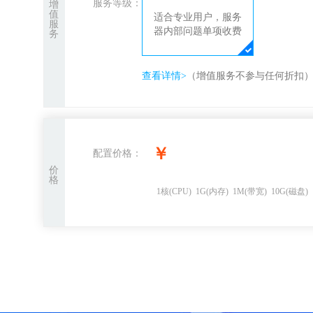
服务等级：
增
值
适合专业用户，服务
服
器内部问题单项收费
务
查看详情>
（增值服务不参与任何折扣
￥
配置价格：
价
格
1
核
(CPU)
1
G
(内存)
1
M(带宽)
10
G(磁盘)