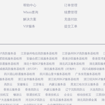
帮助中心
订单管理
Whois查询
续费管理
解决方案
充值付款
VIP服务
提交工单
GP高防服务器
江苏扬州电信高防服务器租用
江苏扬州BGP高防服务器租用
肥双线服务器租用
安徽合肥三线服务器租用
香港沙田服务器租用
香港荃湾
联通服务器租用
湖北十堰BGP服务器租用
湖北武汉服务器租用
湖北襄阳服
成都高防服务器租用（封UDP）
湖北服务器租用（封海外）
四川成都移动服务
四川眉山联通服务器租用
四川眉山显卡服务器租用
广东东莞服务器租用
服务器租用
浙江金华服务器租用
浙江杭州BGP服务器租用
浙江绍兴BGP服
高防云
安徽臻云
江苏臻云
内蒙云服务器
黑龙江哈尔滨云服务器
香港云服务器
香港高防云
内蒙云服务器
辽宁沈阳高防云
大连高防云
苏挂机宝
畅游云
联通挂机宝
香港挂机云
企业云
移动挂机宝
江西挂
宁大连服务器租用
河北BGP高防云
驻马店服务器租用
湖北高防裸金属
湖