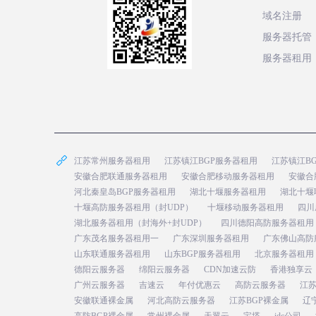
域名注册
服务器托管
服务器租用
江苏常州服务器租用
江苏镇江BGP服务器租用
江苏镇江B
安徽合肥联通服务器租用
安徽合肥移动服务器租用
安徽合
河北秦皇岛BGP服务器租用
湖北十堰服务器租用
湖北十堰
十堰高防服务器租用（封UDP）
十堰移动服务器租用
四川
湖北服务器租用（封海外+封UDP）
四川德阳高防服务器租用
广东茂名服务器租用一
广东深圳服务器租用
广东佛山高防
山东联通服务器租用
山东BGP服务器租用
北京服务器租用
德阳云服务器
绵阳云服务器
CDN加速云防
香港独享云
广州云服务器
吉速云
年付优惠云
高防云服务器
江
安徽联通裸金属
河北高防云服务器
江苏BGP裸金属
辽