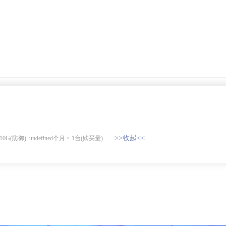
）
>>收起<<
10
G(防御)
undefined个月
×
1
台(购买量)