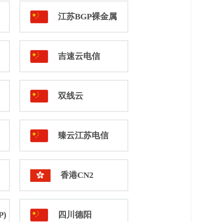
江苏BGP裸金属
吉速云电信
双线云
臻云江苏电信
香港CN2
P)
四川德阳