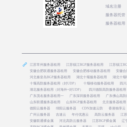
域名注册
服务器托管
服务器租用
江苏常州服务器租用
江苏镇江BGP服务器租用
江苏镇江B
安徽合肥联通服务器租用
安徽合肥移动服务器租用
安徽合
河北秦皇岛BGP服务器租用
湖北十堰服务器租用
湖北十堰
十堰高防服务器租用（封UDP）
十堰移动服务器租用
四川
湖北服务器租用（封海外+封UDP）
四川德阳高防服务器租用
广东茂名服务器租用一
广东深圳服务器租用
广东佛山高防
山东联通服务器租用
山东BGP服务器租用
北京服务器租用
德阳云服务器
绵阳云服务器
CDN加速云防
香港独享云
广州云服务器
吉速云
年付优惠云
高防云服务器
江
安徽联通裸金属
河北高防云服务器
江苏BGP裸金属
辽