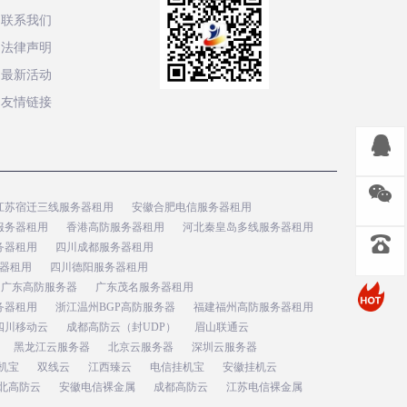
联系我们
法律声明
最新活动
友情链接
江苏宿迁三线服务器租用
安徽合肥电信服务器租用
服务器租用
香港高防服务器租用
河北秦皇岛多线服务器租用
务器租用
四川成都服务器租用
器租用
四川德阳服务器租用
广东高防服务器
广东茂名服务器租用
务器租用
浙江温州BGP高防服务器
福建福州高防服务器租用
四川移动云
成都高防云（封UDP）
眉山联通云
黑龙江云服务器
北京云服务器
深圳云服务器
机宝
双线云
江西臻云
电信挂机宝
安徽挂机云
北高防云
安徽电信裸金属
成都高防云
江苏电信裸金属