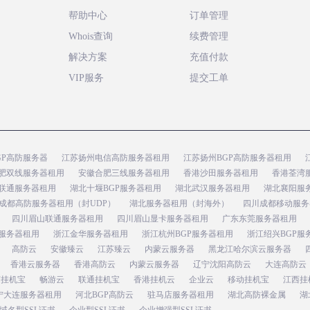
帮助中心
订单管理
Whois查询
续费管理
解决方案
充值付款
VIP服务
提交工单
GP高防服务器
江苏扬州电信高防服务器租用
江苏扬州BGP高防服务器租用
肥双线服务器租用
安徽合肥三线服务器租用
香港沙田服务器租用
香港荃湾
联通服务器租用
湖北十堰BGP服务器租用
湖北武汉服务器租用
湖北襄阳服
成都高防服务器租用（封UDP）
湖北服务器租用（封海外）
四川成都移动服务
四川眉山联通服务器租用
四川眉山显卡服务器租用
广东东莞服务器租用
服务器租用
浙江金华服务器租用
浙江杭州BGP服务器租用
浙江绍兴BGP服
高防云
安徽臻云
江苏臻云
内蒙云服务器
黑龙江哈尔滨云服务器
香港云服务器
香港高防云
内蒙云服务器
辽宁沈阳高防云
大连高防云
苏挂机宝
畅游云
联通挂机宝
香港挂机云
企业云
移动挂机宝
江西挂
宁大连服务器租用
河北BGP高防云
驻马店服务器租用
湖北高防裸金属
湖