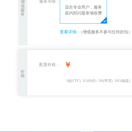
服务等级：
增
值
适合专业用户，服务
服
器内部问题单项收费
务
查看详情>
（增值服务不参与任何折扣
￥
配置价格：
价
格
1
核
(CPU)
1
G
(内存)
1
M(带宽)
10
G(磁盘)