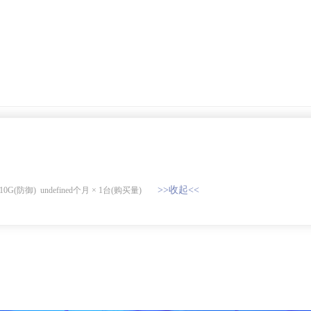
）
>>收起<<
10
G(防御)
undefined个月
×
1
台(购买量)