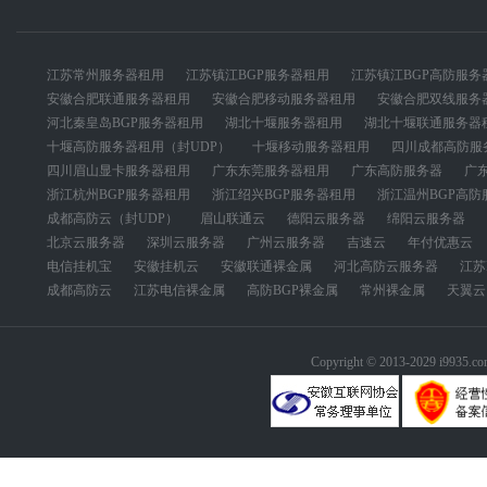
江苏常州服务器租用
江苏镇江BGP服务器租用
江苏镇江BGP高防服务
安徽合肥联通服务器租用
安徽合肥移动服务器租用
安徽合肥双线服务
河北秦皇岛BGP服务器租用
湖北十堰服务器租用
湖北十堰联通服务器
十堰高防服务器租用（封UDP）
十堰移动服务器租用
四川成都高防服
四川眉山显卡服务器租用
广东东莞服务器租用
广东高防服务器
广
浙江杭州BGP服务器租用
浙江绍兴BGP服务器租用
浙江温州BGP高防
成都高防云（封UDP）
眉山联通云
德阳云服务器
绵阳云服务器
北京云服务器
深圳云服务器
广州云服务器
吉速云
年付优惠云
电信挂机宝
安徽挂机云
安徽联通裸金属
河北高防云服务器
江苏
成都高防云
江苏电信裸金属
高防BGP裸金属
常州裸金属
天翼云
Copyright © 2013-2029 i