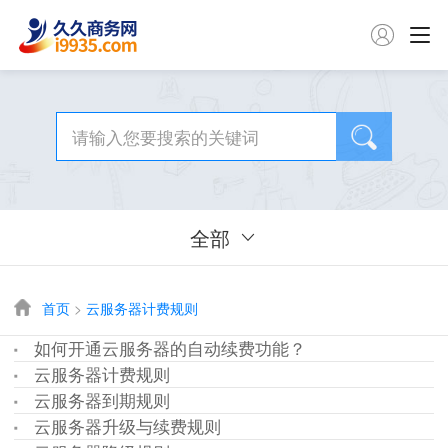

全部
首页
>
云服务器计费规则
如何开通云服务器的自动续费功能？
云服务器计费规则
云服务器到期规则
云服务器升级与续费规则