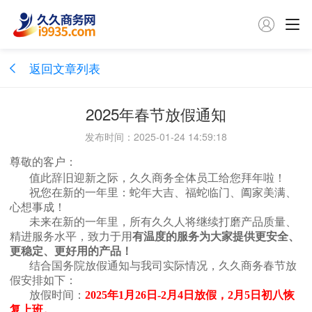

返回文章列表
2025年春节放假通知
发布时间：2025-01-24 14:59:18
尊敬的客户：
值此辞旧迎新之际，久久商务全体员工给您拜年啦！
祝您在新的一年里：
蛇年大吉
、福
蛇
临门、阖家美满、
心想事成！
未来在新的一年里
，所有久久人将继续打磨产品质量、
精进服务水平，致力于用
有温度的服务为大家提供更安全、
更稳定、更好用的产品！
结合国务院放假通知与我司实际情况，久久商务春节放
假安排如下：
放假时间：
202
5
年1月
26
日-2月
4
日放假，2月
5
日
初八
恢
复上班。