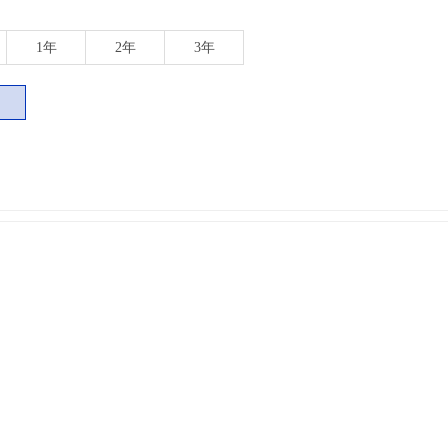
1年
2年
3年
）