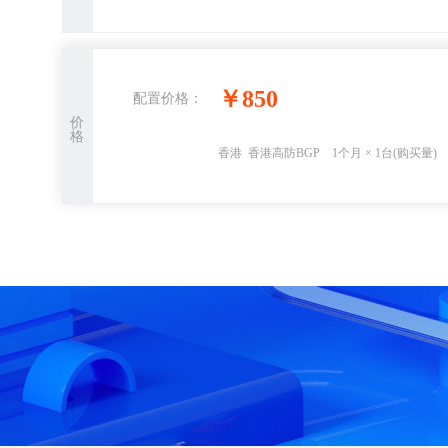
￥850
配置价格：
价
格
香港
香港高防BGP
1个月
×
1
台(购买量)