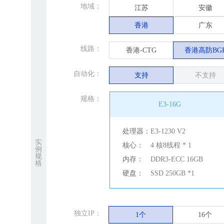
地域：
江苏
安徽
香港
广东
线路：
香港-CTG
香港高防BG
自动化：
支持
不支持
规格：
E3-16G
处理器：
E3-1230 V2
实
核心：
4 核8线程 * 1
例
规
内存：
DDR3-ECC 16GB
格
硬盘：
SSD 250GB *1
独立IP：
1个
16个