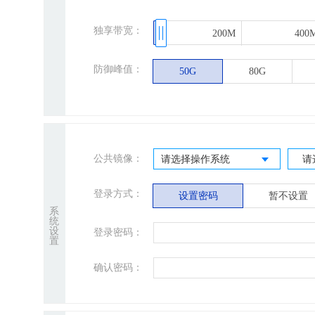
独享带宽：
200M
200M
400
400
防御峰值：
50G
80G
公共镜像：
请选择操作系统
请
登录方式：
设置密码
暂不设置
系
统
设
登录密码：
置
确认密码：