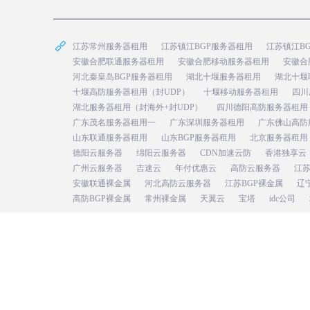
江苏常州服务器租用
江苏镇江BGP服务器租用
江苏镇江B
安徽合肥联通服务器租用
安徽合肥移动服务器租用
安徽合
河北秦皇岛BGP服务器租用
湖北十堰服务器租用
湖北十堰
十堰高防服务器租用（封UDP）
十堰移动服务器租用
四川
湖北服务器租用（封海外+封UDP）
四川德阳高防服务器租用
广东茂名服务器租用一
广东深圳服务器租用
广东佛山高防
山东联通服务器租用
山东BGP服务器租用
北京服务器租用
德阳云服务器
绵阳云服务器
CDN加速云防
香港独享云
广州云服务器
吉速云
年付优惠云
高防云服务器
江
安徽联通裸金属
河北高防云服务器
江苏BGP裸金属
辽
高防BGP裸金属
常州裸金属
天翼云
宝塔
idc公司
公安部备案：皖公网安备34019202