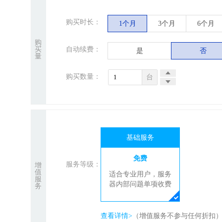
购买时长：
1个月
3个月
6个月
购
买
自动续费：
是
否
量
购买数量：
台
基础服务
免费
服务等级：
增
值
适合专业用户，服务
服
器内部问题单项收费
务
查看详情>
（增值服务不参与任何折扣