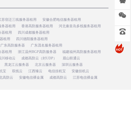
江苏宿迁三线服务器租用
安徽合肥电信服务器租用
服务器租用
香港高防服务器租用
河北秦皇岛多线服务器租用
务器租用
四川成都服务器租用
器租用
四川德阳服务器租用
广东高防服务器
广东茂名服务器租用
务器租用
浙江温州BGP高防服务器
福建福州高防服务器租用
四川移动云
成都高防云（封UDP）
眉山联通云
黑龙江云服务器
北京云服务器
深圳云服务器
机宝
双线云
江西臻云
电信挂机宝
安徽挂机云
北高防云
安徽电信裸金属
成都高防云
江苏电信裸金属
用代码：9134010009950075XB