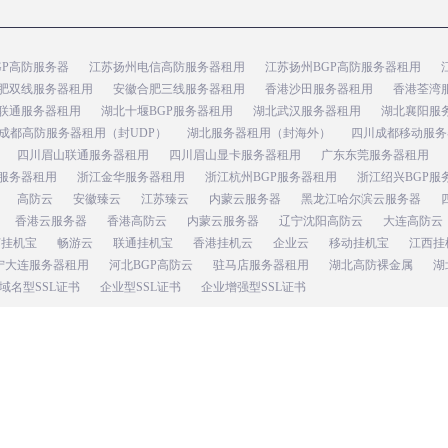
GP高防服务器
江苏扬州电信高防服务器租用
江苏扬州BGP高防服务器租用
肥双线服务器租用
安徽合肥三线服务器租用
香港沙田服务器租用
香港荃湾
联通服务器租用
湖北十堰BGP服务器租用
湖北武汉服务器租用
湖北襄阳服
成都高防服务器租用（封UDP）
湖北服务器租用（封海外）
四川成都移动服务
四川眉山联通服务器租用
四川眉山显卡服务器租用
广东东莞服务器租用
服务器租用
浙江金华服务器租用
浙江杭州BGP服务器租用
浙江绍兴BGP服
高防云
安徽臻云
江苏臻云
内蒙云服务器
黑龙江哈尔滨云服务器
香港云服务器
香港高防云
内蒙云服务器
辽宁沈阳高防云
大连高防云
苏挂机宝
畅游云
联通挂机宝
香港挂机云
企业云
移动挂机宝
江西挂
宁大连服务器租用
河北BGP高防云
驻马店服务器租用
湖北高防裸金属
湖
域名型SSL证书
企业型SSL证书
企业增强型SSL证书
001171号
海量集团旗下品牌：久久商务网
工信部备案：皖B1.B2-20160018
统一社会信
Copyright © 2013-2029 www.i9935.com. All Rights Reserved. i9935.com 版权所有